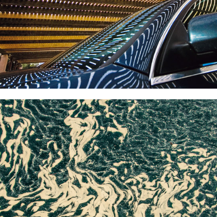
2024
...du pollën