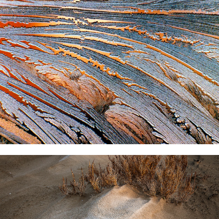
2021
... du givre